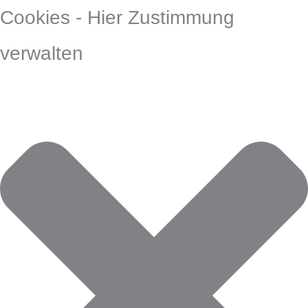
Zum
Vorlieben
Marketing
Funktional
Statistiken
Cookies - Hier Zustimmung
Inhalt
verwalten
springen